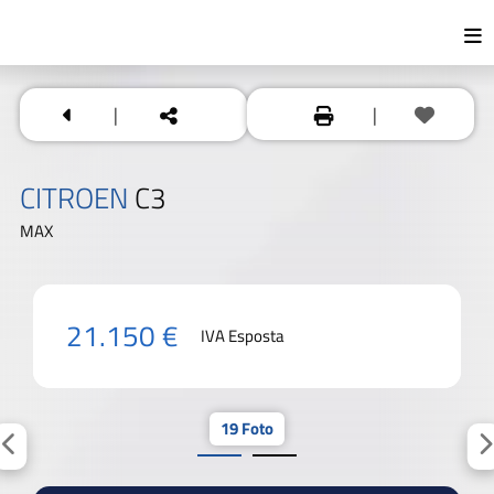
|
|
CITROEN
C3
MAX
21.150 €
IVA Esposta
19 Foto