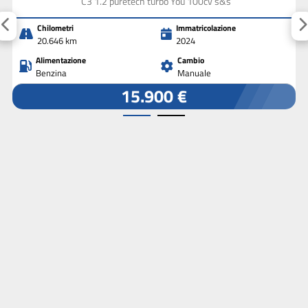
C3 1.2 puretech turbo You 100cv s&s
Chilometri
Immatricolazione
20.646 km
2024
Alimentazione
Cambio
Benzina
Manuale
15.900 €