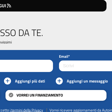
GUI
SSO DA TE.
evissimi
Email*
Aggiungi più dati
Aggiungi un messaggio
VORREI UN FINANZIAMENTO
ccetto
i termini della Privacy
Vorrei ricevere aggiornamenti da Autoi