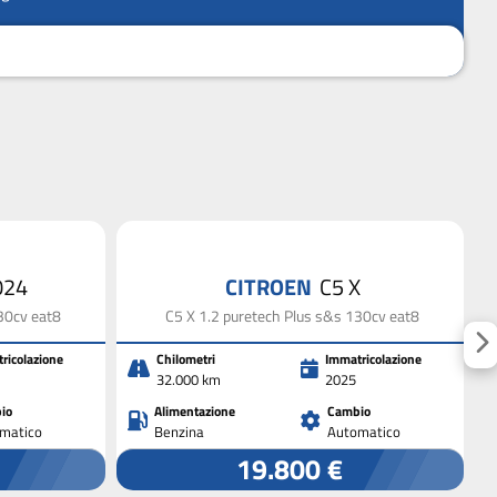
024
CITROEN
C5 X
30cv eat8
C5 X 1.2 puretech Plus s&s 130cv eat8
ricolazione
Chilometri
Immatricolazione
32.000 km
2025
io
Alimentazione
Cambio
matico
Benzina
Automatico
19.800 €