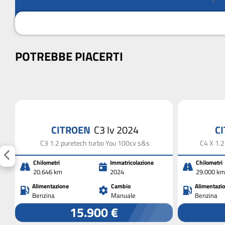
POTREBBE PIACERTI
CITROEN
C3 Iv 2024
C
C3 1.2 puretech turbo You 100cv s&s
C4 X 1.
Chilometri
Immatricolazione
Chilometri
20.646 km
2024
29.000 km
Alimentazione
Cambio
Alimentazi
Benzina
Manuale
Benzina
15.900 €