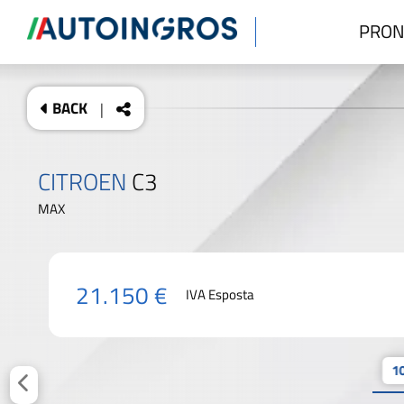
PRON
BACK
|
CITROEN
C3
MAX
21.150 €
IVA Esposta
10