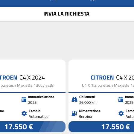
INVIA LA RICHIESTA
ITROEN
C4 X 2024
CITROEN
C4 X 2
2 puretech Max s&s 130cv eat8
C4 X 1.2 puretech Max s&s 1
Immatricolazione
Chilometri
Immat
2025
26.000 km
2025
one
Cambio
Alimentazione
Camb
Automatico
Benzina
Auto
17.550 €
17.550 €