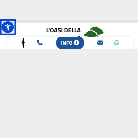
L'OASI DELLA
BIODIVERSITÀ
INFO
CAMPIONE DELLA
CRESCITA 2024