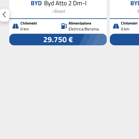
BYD
Byd Atto 2 Dm-I
BY
i Boost
Chilometri
Alimentazione
Chilometri
0 km
Elettrica/Benzina
0 km
29.750 €