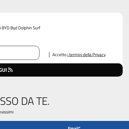
di BYD Byd Dolphin Surf
Accetto
i termini della Privacy
GUI
SSO DA TE.
evissimi
Email*