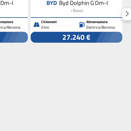
 Dm-I
BYD
Byd Dolphin G Dm-I
i Boost
ntazione
Chilometri
Alimentazione
trica/Benzina
0 km
Elettrica/Benzina
27.240 €