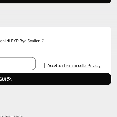
ioni di BYD Byd Sealion 7
Accetto
i termini della Privacy
GUI
pi brevissimi