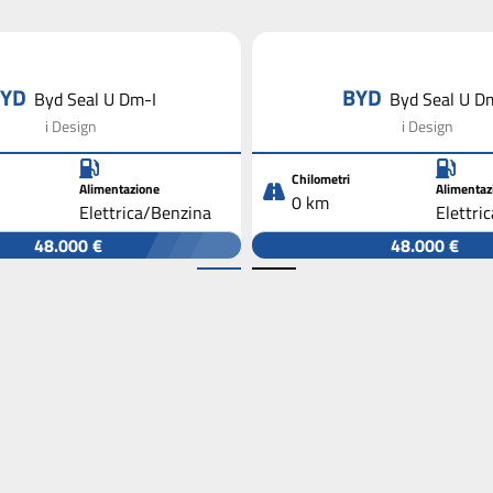
BYD
BYD
Byd Seal U Dm-I
Byd Seal U D
i Design
i Design
Chilometri
Alimentazione
Alimentaz
0 km
Elettrica/Benzina
Elettri
48.000 €
48.000 €