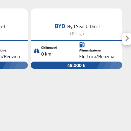
BYD
m-I
Byd Seal U Dm-I
i Design
Chilometri
ione
Alimentazione
0 km
ca/Benzina
Elettrica/Benzina
48.000 €