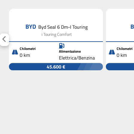
BYD
Byd Seal 6 Dm-I Touring
i Touring Comfort
Chilometri
Chilometri
Alimentazione
0 km
0 km
Elettrica/Benzina
45.600 €