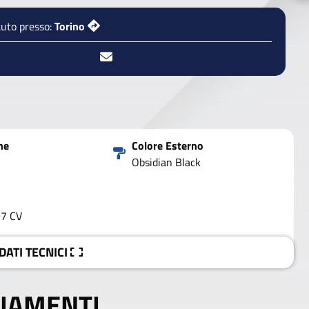
auto presso:
Torino
ne
Colore Esterno
Obsidian Black
97 CV
 DATI
TECNICI
IAMENTI