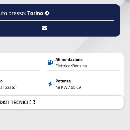
uto presso:
Torino
Alimentazione
Elettrica/Benzina
no
Potenza
allizzato)
48 KW / 65 CV
 DATI
TECNICI