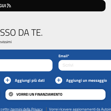
GUI
SSO DA TE.
evissimi
Email*
Aggiungi più dati
Aggiungi un messaggio
VORREI UN FINANZIAMENTO
ccetto
i termini della Privacy
Vorrei ricevere aggiornamenti da Autoi