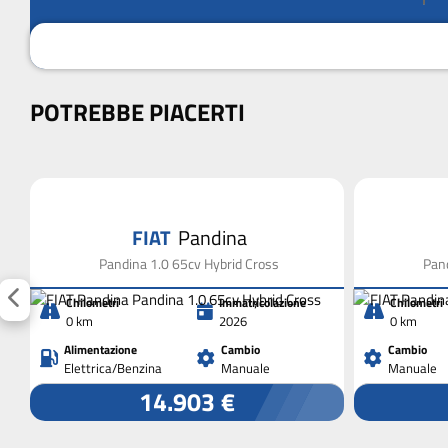
POTREBBE PIACERTI
FIAT
Pandina
Pandina 1.0 65cv Hybrid Cross
Pand
Chilometri
Immatricolazione
Chilometri
0 km
2026
0 km
Alimentazione
Cambio
Cambio
Elettrica/Benzina
Manuale
Manuale
14.903 €