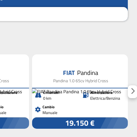
FIAT
Pandina
Cross
Pandina 1.0 65cv Hybrid Cross
ricolazione
Chilometri
Alimentazione
0 km
Elettrica/Benzina
io
Cambio
ale
Manuale
19.150 €