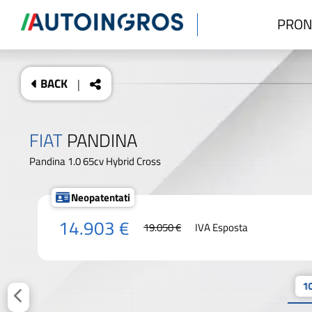
PRON
BACK
|
FIAT
PANDINA
Pandina 1.0 65cv Hybrid Cross
Neopatentati
14.903 €
19.050 €
IVA Esposta
10