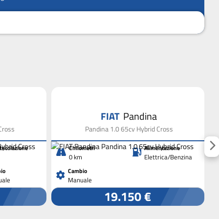
FIAT
Pandina
Cross
Pandina 1.0 65cv Hybrid Cross
ricolazione
Chilometri
Alimentazione
0 km
Elettrica/Benzina
io
Cambio
ale
Manuale
19.150 €