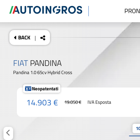
PRON
BACK
|
FIAT
PANDINA
Pandina 1.0 65cv Hybrid Cross
Neopatentati
14.903 €
19.050 €
IVA Esposta
10