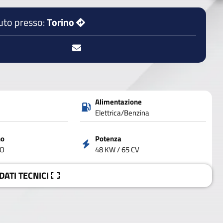
uto presso:
Torino
Alimentazione
Elettrica/Benzina
no
Potenza
VO
48 KW / 65 CV
 DATI
TECNICI