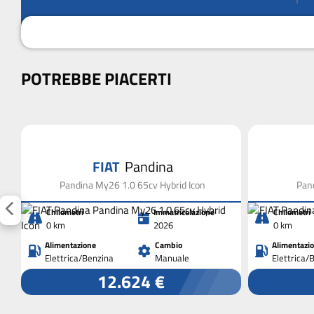
POTREBBE PIACERTI
FIAT
Pandina
Pandina My26 1.0 65cv Hybrid Icon
Pand
Chilometri
Immatricolazione
Chilometri
0 km
2026
0 km
Alimentazione
Cambio
Alimentazi
Elettrica/Benzina
Manuale
Elettrica/
12.624 €