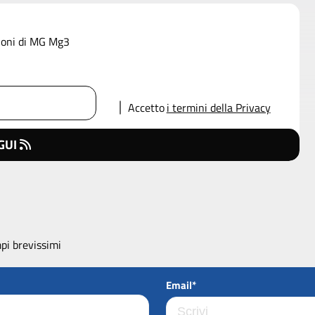
zioni di MG Mg3
Accetto
i termini della Privacy
GUI
pi brevissimi
Email*