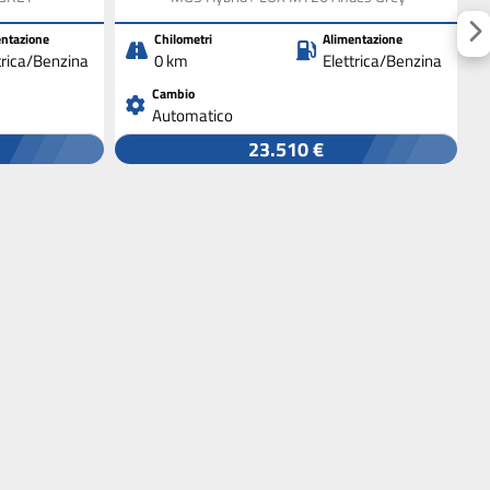
ntazione
Chilometri
Alimentazione
trica/Benzina
0 km
Elettrica/Benzina
Cambio
Automatico
23.510 €