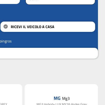
RICEVI IL VEICOLO A CASA
oingros
MG
Mg3
 GREY
MG3 Hybrid+ LUX MY26 Andes Grey