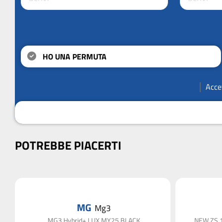
HO UNA PERMUTA
Acce
POTREBBE PIACERTI
MG
Mg3
MG3 Hybrid+ LUX MY25 BLACK
NEW ZS 