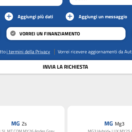
Aggiungi più dati
Aggiungi un messaggio
VORREI UN FINANZIAMENTO
tto
i termini della Privacy
Vorrei ricevere aggiornamenti da Aut
INVIA LA RICHIESTA
MG
MG
Zs
Mg3
1.5L MT COM MY26 Andes Grey
MG3 Hybrid+ LUX MY25