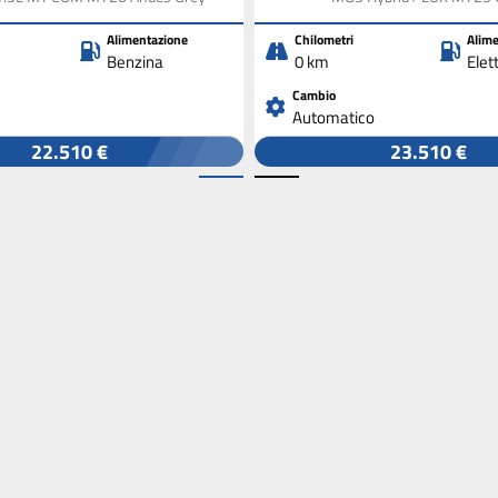
Alimentazione
Chilometri
Alime
Benzina
0 km
Elet
Cambio
Automatico
22.510 €
23.510 €