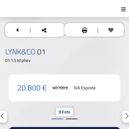
|
|
LYNK&CO
01
01 1.5 td phev
20.800 €
40.700 €
IVA Esposta
0 Foto