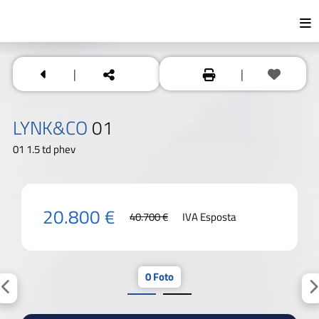
|
|
LYNK&CO
01
01 1.5 td phev
20.800 €
40.700 €
IVA Esposta
0 Foto