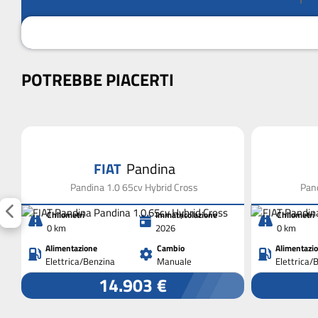
POTREBBE PIACERTI
FIAT
Pandina
Pandina 1.0 65cv Hybrid Cross
Pand
Chilometri
Immatricolazione
Chilometri
0 km
2026
0 km
Alimentazione
Cambio
Alimentazi
Elettrica/Benzina
Manuale
Elettrica/
14.903 €