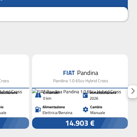
FIAT
Pandina
Cross
Pandina 1.0 65cv Hybrid Cross
ricolazione
Chilometri
Immatricolazione
0 km
2026
io
Alimentazione
Cambio
ale
Elettrica/Benzina
Manuale
14.903 €