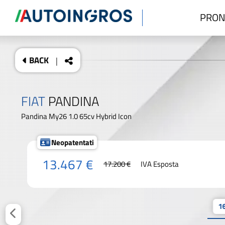
PRON
BACK
|
FIAT
PANDINA
Pandina My26 1.0 65cv Hybrid Icon
Neopatentati
13.467 €
17.200 €
IVA Esposta
16