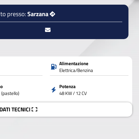
to presso:
Sarzana
Alimentazione
Elettrica/Benzina
no
Potenza
(pastello)
48 KW / 12 CV
 DATI
TECNICI