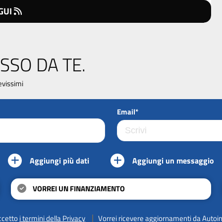
GUI
SSO DA TE.
evissimi
Email*
Aggiungi più dati
Aggiungi un messaggio
VORREI UN FINANZIAMENTO
ccetto
i termini della Privacy
Vorrei ricevere aggiornamenti da Autoi