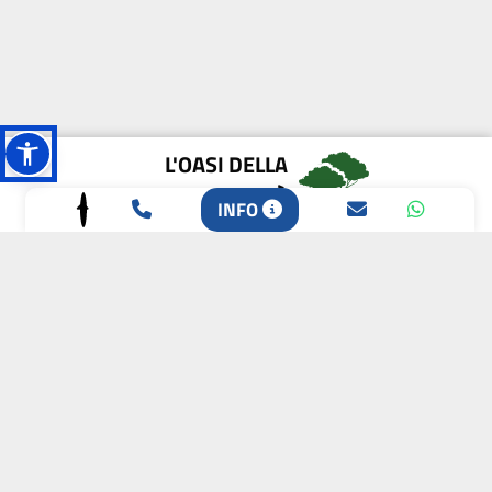
L'OASI DELLA
BIODIVERSITÀ
INFO
CAMPIONE DELLA
CRESCITA 2024