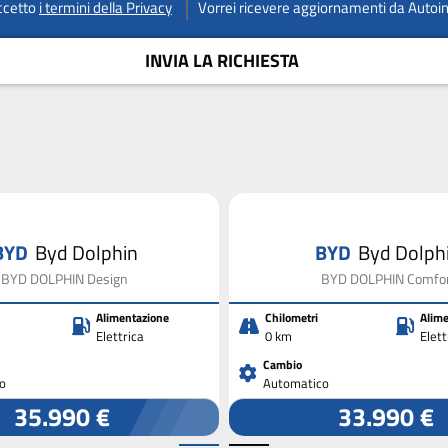
ccetto
i termini della Privacy
Vorrei ricevere aggiornamenti da Autoi
INVIA LA RICHIESTA
BYD
Byd Dolphin
BYD
Byd Dolph
BYD DOLPHIN Design
BYD DOLPHIN Comfo
Alimentazione
Chilometri
Alime
Elettrica
0 km
Elett
Cambio
o
Automatico
35.990 €
33.990 €