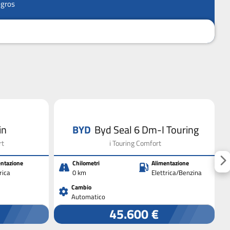
ngros
in
BYD
Byd Seal 6 Dm-I Touring
rt
i Touring Comfort
ntazione
Chilometri
Alimentazione
rica
0 km
Elettrica/Benzina
Cambio
Automatico
45.600 €