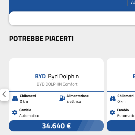
A
POTREBBE PIACERTI
BYD
Byd Dolphin
BYD DOLPHIN Comfort
Chilometri
Alimentazione
Chilometri
0 km
Elettrica
0 km
Cambio
Cambio
Automatico
Automatic
34.640 €