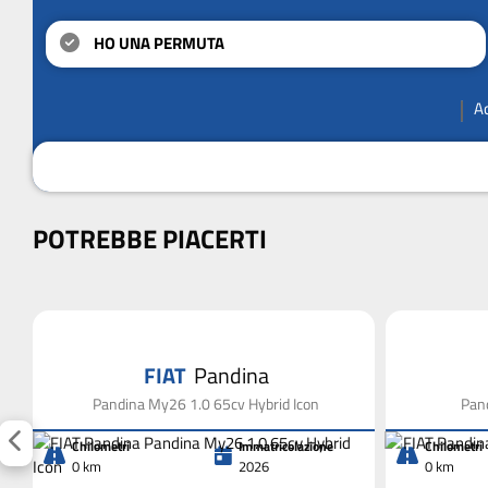
HO UNA PERMUTA
A
POTREBBE PIACERTI
FIAT
Pandina
Pandina My26 1.0 65cv Hybrid Icon
Pand
Chilometri
Immatricolazione
Chilometri
0 km
2026
0 km