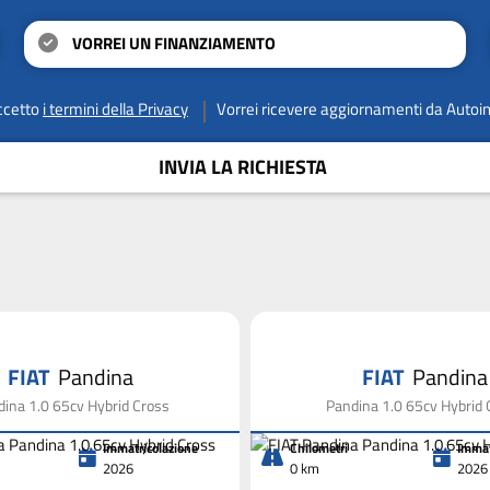
VORREI UN FINANZIAMENTO
ccetto
i termini della Privacy
Vorrei ricevere aggiornamenti da Autoi
INVIA LA RICHIESTA
FIAT
Pandina
FIAT
Pandina
ina 1.0 65cv Hybrid Cross
Pandina 1.0 65cv Hybrid 
Immatricolazione
Chilometri
Immat
2026
0 km
2026