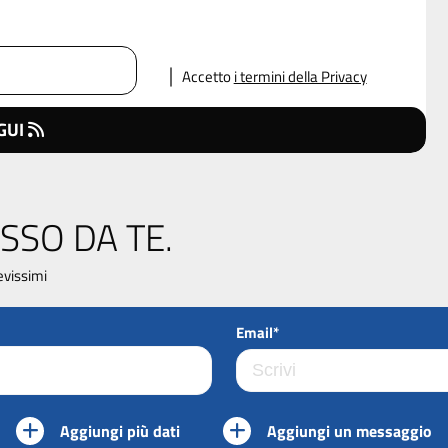
Accetto
i termini della Privacy
GUI
SSO DA TE.
evissimi
Email*
Aggiungi più dati
Aggiungi un messaggio