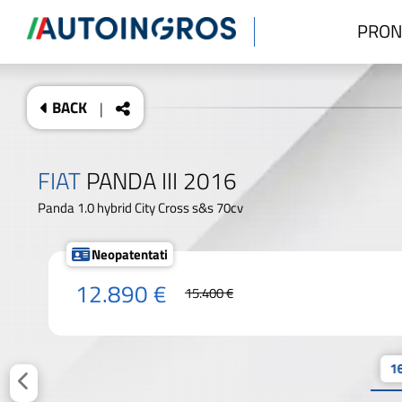
PRON
BACK
|
FIAT
PANDA III 2016
Panda 1.0 hybrid City Cross s&s 70cv
Neopatentati
12.890 €
15.400 €
16