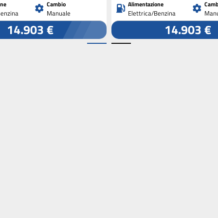
one
Cambio
Alimentazione
Camb
Benzina
Manuale
Elettrica/Benzina
Manu
14.903 €
14.903 €